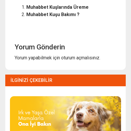
Muhabbet Kuşlarında Üreme
Muhabbet Kuşu Bakımı ?
Yorum Gönderin
Yorum yapabilmek için
oturum açmalısınız
.
İLGINIZI ÇEKEBILIR