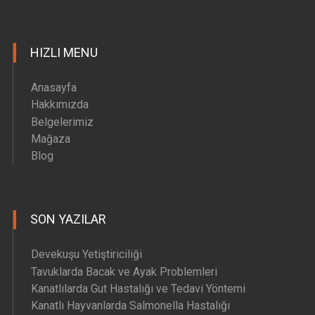
HIZLI MENU
Anasayfa
Hakkımızda
Belgelerimiz
Mağaza
Blog
SON YAZILAR
Devekuşu Yetiştiriciliği
Tavuklarda Bacak ve Ayak Problemleri
Kanatlılarda Gut Hastalığı ve Tedavi Yöntemi
Kanatlı Hayvanlarda Salmonella Hastalığı