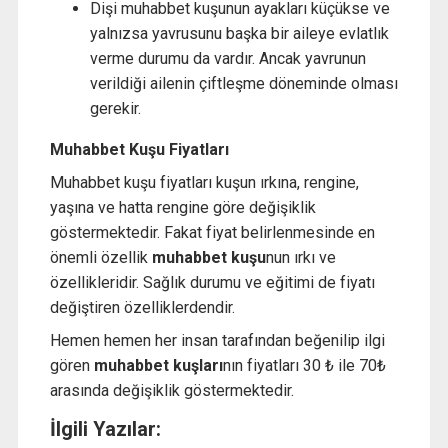
Dişi muhabbet kuşunun ayakları küçükse ve
yalnızsa yavrusunu başka bir aileye evlatlık
verme durumu da vardır. Ancak yavrunun
verildiği ailenin çiftleşme döneminde olması
gerekir.
Muhabbet Kuşu Fiyatları
Muhabbet kuşu fiyatları kuşun ırkına, rengine,
yaşına ve hatta rengine göre değişiklik
göstermektedir. Fakat fiyat belirlenmesinde en
önemli özellik
muhabbet kuşu
nun ırkı ve
özellikleridir. Sağlık durumu ve eğitimi de fiyatı
değiştiren özelliklerdendir.
Hemen hemen her insan tarafından beğenilip ilgi
gören
muhabbet kuşları
nın fiyatları 30 ₺ ile 70₺
arasında değişiklik göstermektedir.
İlgili Yazılar: