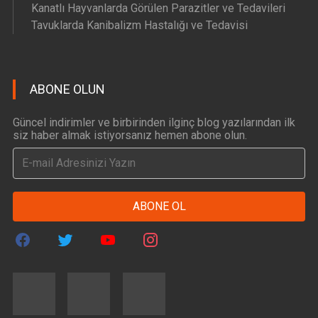
Kanatlı Hayvanlarda Görülen Parazitler ve Tedavileri
Tavuklarda Kanibalizm Hastalığı ve Tedavisi
ABONE OLUN
Güncel indirimler ve birbirinden ilginç blog yazılarından ilk
siz haber almak istiyorsanız hemen abone olun.
ABONE OL