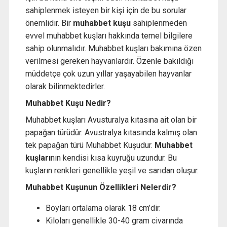
sahiplenmek isteyen bir kişi için de bu sorular
önemlidir. Bir
muhabbet kuşu
sahiplenmeden
evvel muhabbet kuşları hakkında temel bilgilere
sahip olunmalıdır. Muhabbet kuşları bakımına özen
verilmesi gereken hayvanlardır. Özenle bakıldığı
müddetçe çok uzun yıllar yaşayabilen hayvanlar
olarak bilinmektedirler.
Muhabbet Kuşu Nedir?
Muhabbet kuşları Avusturalya kıtasına ait olan bir
papağan türüdür. Avustralya kıtasında kalmış olan
tek papağan türü Muhabbet Kuşudur.
Muhabbet
kuşları
nın kendisi kısa kuyruğu uzundur. Bu
kuşların renkleri genellikle yeşil ve sarıdan oluşur.
Muhabbet Kuşunun Özellikleri Nelerdir?
Boyları ortalama olarak 18 cm’dir.
Kiloları genellikle 30-40 gram civarında