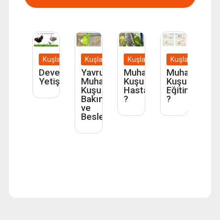
Kuşlar
Kuşlar
Kuşlar
Kuşlar
Devekuşu
Yavru
Muhabbet
Muhabbet
Yetiştiriciliği
Muhabbet
Kuşu
Kuşu
Kuşu
Hastalıkları
Eğitimi
Bakımı
?
?
ve
Beslenmesi
Ku
Mu
Ku
Be
?