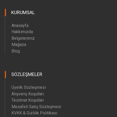
Hava Motoru Parçaları
KURUMSAL
İç Filtre Yedek Parçaları
Kafa Motoru Yedek Parçaları
Anasayfa
Diğer Yedek Parçalar
Hakkımızda
Belgelerimiz
Mağaza
Blog
SÖZLEŞMELER
Üyelik Sözleşmesi
Alışveriş Koşulları
Teslimat Koşulları
Mesafeli Satış Sözleşmesi
KVKK & Gizlilik Politikası