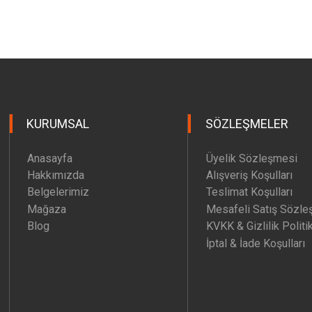
KURUMSAL
SÖZLEŞMELER
Anasayfa
Üyelik Sözleşmesi
Hakkımızda
Alışveriş Koşulları
Belgelerimiz
Teslimat Koşulları
Mağaza
Mesafeli Satış Sözle
Blog
KVKK & Gizlilik Politi
İptal & İade Koşulları