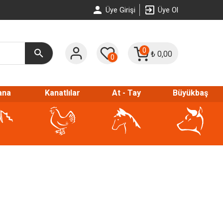
Üye Girişi
Üye Ol
0
₺
0,00
0
ana
Kanatlılar
At - Tay
Büyükbaş