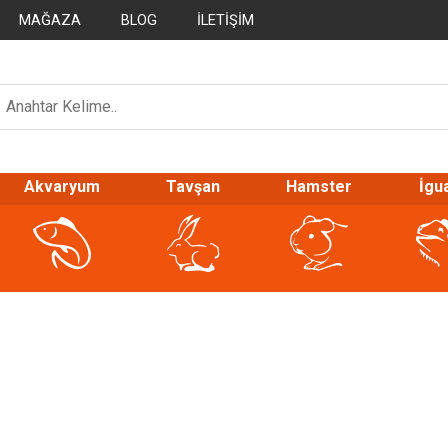
MAĞAZA
BLOG
İLETIŞIM
Akvaryum
Tavşan
Hamster
İgu