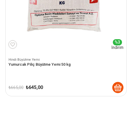
%3
İndirim
Hindi Büyütme Yemi
Yumurcak Piliç Büyütme Yemi 50 kg
Orijinal
Şu
₺
645,00
₺
665,00
fiyat:
andaki
₺ 665,00.
fiyat:
₺ 645,00.