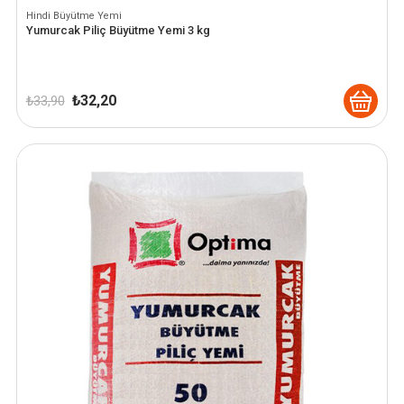
Hindi Büyütme Yemi
Yumurcak Piliç Büyütme Yemi 3 kg
Orijinal
Şu
₺
32,20
₺
33,90
fiyat:
andaki
₺ 33,90.
fiyat:
₺ 32,20.