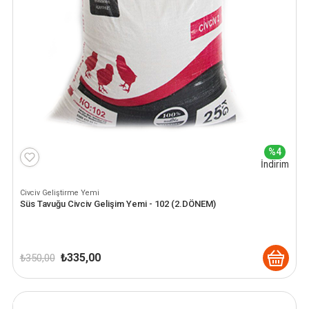
%4
İndirim
Civciv Geliştirme Yemi
Süs Tavuğu Civciv Gelişim Yemi - 102 (2.DÖNEM)
Orijinal
Şu
₺
335,00
₺
350,00
fiyat:
andaki
₺ 350,00.
fiyat:
₺ 335,00.