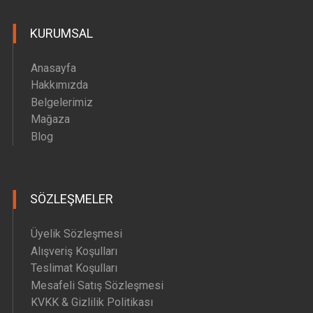
Hava Motoru Parçaları
KURUMSAL
İç Filtre Yedek Parçaları
Kafa Motoru Yedek Parçaları
Anasayfa
Diğer Yedek Parçalar
Hakkımızda
Belgelerimiz
Mağaza
Blog
SÖZLEŞMELER
Üyelik Sözleşmesi
Alışveriş Koşulları
Teslimat Koşulları
Mesafeli Satış Sözleşmesi
KVKK & Gizlilik Politikası