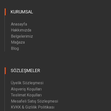
Hava Motoru Parçaları
KURUMSAL
İç Filtre Yedek Parçaları
Kafa Motoru Yedek Parçaları
Anasayfa
Diğer Yedek Parçalar
Hakkımızda
Belgelerimiz
Mağaza
Blog
SÖZLEŞMELER
Üyelik Sözleşmesi
Alışveriş Koşulları
Teslimat Koşulları
Mesafeli Satış Sözleşmesi
KVKK & Gizlilik Politikası