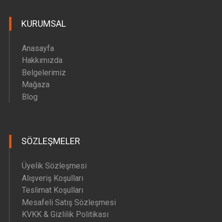
Hava Motoru Parçaları
KURUMSAL
İç Filtre Yedek Parçaları
Kafa Motoru Yedek Parçaları
Anasayfa
Diğer Yedek Parçalar
Hakkımızda
Belgelerimiz
Mağaza
Blog
SÖZLEŞMELER
Üyelik Sözleşmesi
Alışveriş Koşulları
Teslimat Koşulları
Mesafeli Satış Sözleşmesi
KVKK & Gizlilik Politikası