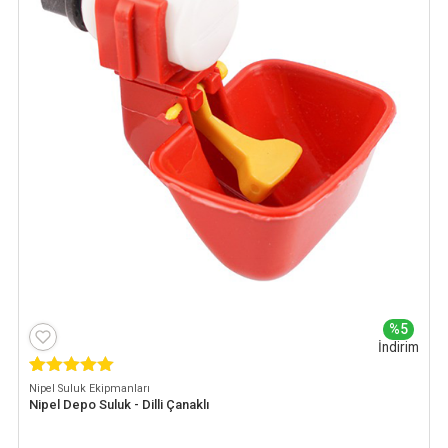
%5
İndirim
1
müşteri
Nipel Suluk Ekipmanları
puanına
Nipel Depo Suluk - Dilli Çanaklı
dayanarak 5
üzerinden