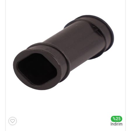
%25
İndirim