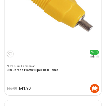
%18
İndirim
Nipel Suluk Ekipmanları
360 Derece Plastik Nipel 10 lu Paket
Orijinal
Şu
₺
41,90
₺
50,00
fiyat:
andaki
₺ 50,00.
fiyat:
₺ 41,90.