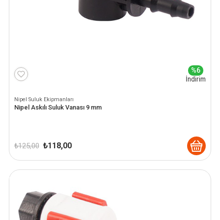
%6
İndirim
Nipel Suluk Ekipmanları
Nipel Askılı Suluk Vanası 9 mm
Orijinal
Şu
₺
118,00
₺
125,00
fiyat:
andaki
₺ 125,00.
fiyat:
₺ 118,00.