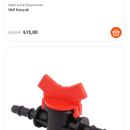
Nipel Suluk Ekipmanları
Muf Kauçuk
Orijinal
Şu
₺
15,00
₺
20,00
fiyat:
andaki
₺ 20,00.
fiyat:
₺ 15,00.