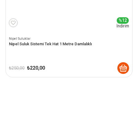
%12
İndirim
Nipel Suluklar
Nipel Suluk Sistemi Tek Hat 1 Metre Damlalıklı
Orijinal
Şu
₺
220,00
₺
250,00
fiyat:
andaki
₺ 250,00.
fiyat:
₺ 220,00.