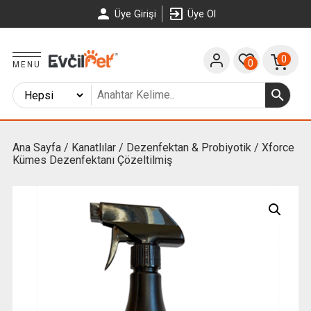
Üye Girişi
Üye Ol
0
0
MENU
Ana Sayfa
/
Kanatlılar
/
Dezenfektan & Probiyotik
/ Xforce
Kümes Dezenfektanı Çözeltilmiş