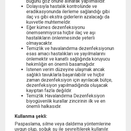
bugünü göz önüne alınarak yapılmalıdır.
Dolayısıyla hastalık kontrolünde ve
eradikasyonunda ilerleme sağlandığı gibi
ilaç vs gibi ekstra giderlerin azalacağı da
kuvvetle muhtemeldir.
Eğer kümes dezenfeksiyonu
önemsenmiyorsa hiçbir ilaç ve aşı
hastalıkların önlenmesinde yeterli
olmayacaktır.
Temizlik ve havalandırma dezenfeksiyonun
esas amacı hastalıkları ve yayılmalarını
önlemektir ve kanatlı sağlığında koruyucu
hekimliğin en önemli basamağıdır.
İstenen verim düzeyine ulaşmak ancak
sağlıklı tavuklarla başarılabilir ve hiçbir
zaman dezenfeksiyon için ayrılacak bütçe,
dezenfeksiyon yapılmadığında oluşacak
kayıptan fazla değildir.
Temizlik Havalandırma Dezenfeksiyon
biyogüvenlik kurallar zincirinin ilk ve en
önemli halkasıdır.
Kullanma şekli:
Paspaslama, silme veya daldırma yöntemlerine
uygun olup, soğuk su ile seyreltilerek kullanılır.