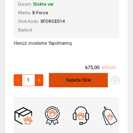
Durum:
Stokta var
Marka:
X-Force
Stok Kodu:
XFORCE014
Barkod:
Henüz inceleme Yapılmamış
₺
75,00
₺
95,00
Orijinal
Şu
fiyat:
andaki
Xforce
-
+
Sepete Ekle
₺ 95,00
fiyat:
Kümes
₺ 75,00
Dezenfektanı
Çözeltilmiş
adet