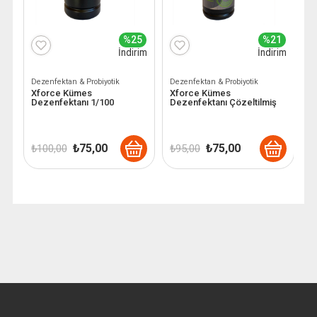
%25
%21
İndirim
İndirim
Dezenfektan & Probiyotik
Dezenfektan & Probiyotik
Xforce Kümes
Xforce Kümes
Dezenfektanı 1/100
Dezenfektanı Çözeltilmiş
Orijinal
Şu
Orijinal
Şu
₺
75,00
₺
75,00
₺
100,00
₺
95,00
fiyat:
andaki
fiyat:
andaki
₺ 100,00.
fiyat:
₺ 95,00.
fiyat:
₺ 75,00.
₺ 75,00.