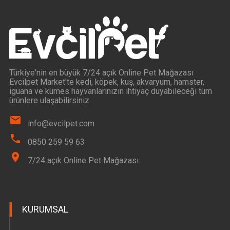
Türkiye'nin en büyük 7/24 açık Online Pet Mağazası
Evcilpet Market'te kedi, köpek, kuş, akvaryum, hamster,
iguana ve kümes hayvanlarınızın ihtiyaç duyabileceği tüm
ürünlere ulaşabilirsiniz.
info@evcilpet.com
0850 259 59 63
7/24 açık Online Pet Mağazası
KURUMSAL