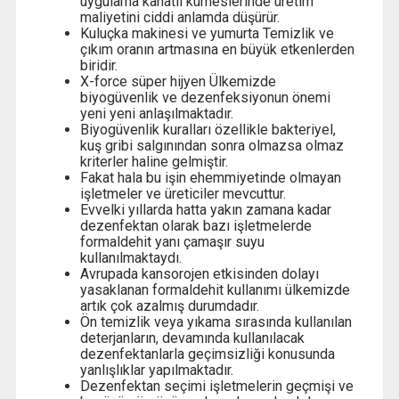
uygulama kanatlı kümeslerinde üretim
maliyetini ciddi anlamda düşürür.
Kuluçka makinesi ve yumurta Temizlik ve
çıkım oranın artmasına en büyük etkenlerden
biridir.
X-force süper hijyen Ülkemizde
biyogüvenlik ve dezenfeksiyonun önemi
yeni yeni anlaşılmaktadır.
Biyogüvenlik kuralları özellikle bakteriyel,
kuş gribi salgınından sonra olmazsa olmaz
kriterler haline gelmiştir.
Fakat hala bu işin ehemmiyetinde olmayan
işletmeler ve üreticiler mevcuttur.
Evvelki yıllarda hatta yakın zamana kadar
dezenfektan olarak bazı işletmelerde
formaldehit yanı çamaşır suyu
kullanılmaktaydı.
Avrupada kansorojen etkisinden dolayı
yasaklanan formaldehit kullanımı ülkemizde
artık çok azalmış durumdadır.
Ön temizlik veya yıkama sırasında kullanılan
deterjanların, devamında kullanılacak
dezenfektanlarla geçimsizliği konusunda
yanlışlıklar yapılmaktadır.
Dezenfektan seçimi işletmelerin geçmişi ve