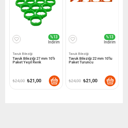
3
%13
%13
im
İndirim
İndirim
Tavuk Bileziği
Tavuk Bileziği
Ta
Tavuk Bileziği 27 mm 10’lı
Tavuk Bileziği 22 mm 10'lu
T
Paket Yeşil Renk
Paket Turuncu
P
Orijinal
Şu
Orijinal
Şu
₺
21,00
₺
21,00
₺
24,00
₺
24,00
₺
fiyat:
andaki
fiyat:
andaki
₺ 24,00.
fiyat:
₺ 24,00.
fiyat:
.
₺ 21,00.
₺ 21,00.