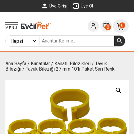
Üye Girişi
Üye Ol
0
0
MENU
Ana Sayfa
/
Kanatlılar
/
Kanatlı Bilezikleri
/
Tavuk
Bileziği
/ Tavuk Bileziği 27 mm 10’lı Paket Sarı Renk