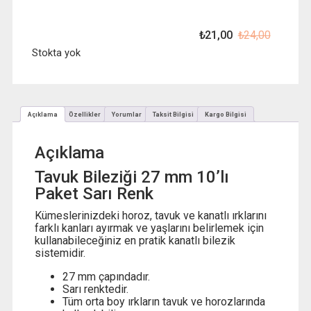
₺
21,00
₺
24,00
Orijinal
Şu
fiyat:
andaki
Stokta yok
₺ 24,00
fiyat:
₺ 21,00
Açıklama
Özellikler
Yorumlar
Taksit Bilgisi
Kargo Bilgisi
Açıklama
Tavuk Bileziği 27 mm 10’lı
Paket Sarı Renk
Kümeslerinizdeki horoz, tavuk ve kanatlı ırklarını
farklı kanları ayırmak ve yaşlarını belirlemek için
kullanabileceğiniz en pratik kanatlı bilezik
sistemidir.
27 mm çapındadır.
Sarı renktedir.
Tüm orta boy ırkların tavuk ve horozlarında