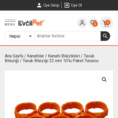
Üye Girişi
Üye Ol
0
0
MENU
Ana Sayfa
/
Kanatlılar
/
Kanatlı Bilezikleri
/
Tavuk
Bileziği
/ Tavuk Bileziği 22 mm 10’lu Paket Turuncu