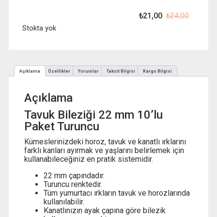
₺
21,00
₺
24,00
Orijinal
Şu
fiyat:
andaki
Stokta yok
₺ 24,00
fiyat:
₺ 21,00
Açıklama
Özellikler
Yorumlar
Taksit Bilgisi
Kargo Bilgisi
Açıklama
Tavuk Bileziği 22 mm 10’lu
Paket Turuncu
Kümeslerinizdeki horoz, tavuk ve kanatlı ırklarını
farklı kanları ayırmak ve yaşlarını belirlemek için
kullanabileceğiniz en pratik sistemidir.
22 mm çapındadır.
Turuncu renktedir.
Tüm yumurtacı ırkların tavuk ve horozlarında
kullanılabilir.
Kanatlınızın ayak çapına göre bilezik