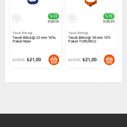
3
%13
%13
im
İndirim
İndirim
Tavuk Bileziği
Tavuk Bileziği
Ta
Tavuk Bileziği 22 mm 10'lu
Tavuk Bileziği 18 mm 10’lı
T
Paket Mavi
Paket TURUNCU
P
Orijinal
Şu
Orijinal
Şu
₺
21,00
₺
21,00
₺
24,00
₺
24,00
₺
fiyat:
andaki
fiyat:
andaki
₺ 24,00.
fiyat:
₺ 24,00.
fiyat:
.
₺ 21,00.
₺ 21,00.