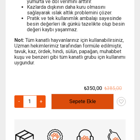
yumurta ve döl verimini arttırır.
Kazlarda dışkının daha kuru olmasını
sağlayarak ıslak altlık problemini çözer.
Pratik ve tek kullanımlık ambalajı sayesinde
besin değerleri ilk günkü tazelikte olup besin
değeri kaybı yaşanmaz.
Not:
Tüm kanatlı hayvanlarınız için kullanabilirsiniz,
Uzman hekimlerimiz tarafından formüle edilmiştir,
tavuk, kaz, ördek, hindi, sülün, papağan, muhabbet
kuşu ve benzeri gibi tüm kanatlı grubu için kullanımı
uygundur.
₺
350,00
₺
385,00
Orijinal
Şu
fiyat:
andaki
Performix
-
+
Sepete Ekle
₺ 385,0
fiyat:
Damla
₺ 350,0
–
Kazlara
Özel
–
24