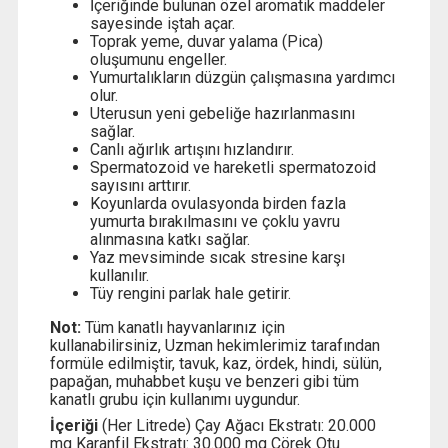
İçeriğinde bulunan özel aromatik maddeler
sayesinde iştah açar.
Toprak yeme, duvar yalama (Pica)
oluşumunu engeller.
Yumurtalıkların düzgün çalışmasına yardımcı
olur.
Uterusun yeni gebeliğe hazırlanmasını
sağlar.
Canlı ağırlık artışını hızlandırır.
Spermatozoid ve hareketli spermatozoid
sayısını arttırır.
Koyunlarda ovulasyonda birden fazla
yumurta bırakılmasını ve çoklu yavru
alınmasına katkı sağlar.
Yaz mevsiminde sıcak stresine karşı
kullanılır.
Tüy rengini parlak hale getirir.
Not:
Tüm kanatlı hayvanlarınız için
kullanabilirsiniz, Uzman hekimlerimiz tarafından
formüle edilmiştir, tavuk, kaz, ördek, hindi, sülün,
papağan, muhabbet kuşu ve benzeri gibi tüm
kanatlı grubu için kullanımı uygundur.
İçeriği
(Her Litrede) Çay Ağacı Ekstratı: 20.000
mg Karanfil Ekstratı: 30.000 mg Çörek Otu