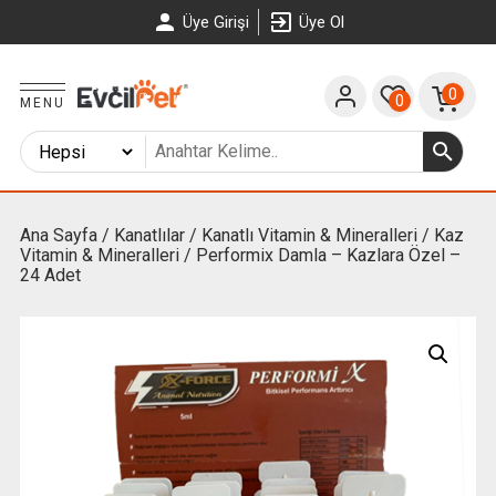
Üye Girişi
Üye Ol
0
0
MENU
Ana Sayfa
/
Kanatlılar
/
Kanatlı Vitamin & Mineralleri
/
Kaz
Vitamin & Mineralleri
/ Performix Damla – Kazlara Özel –
24 Adet