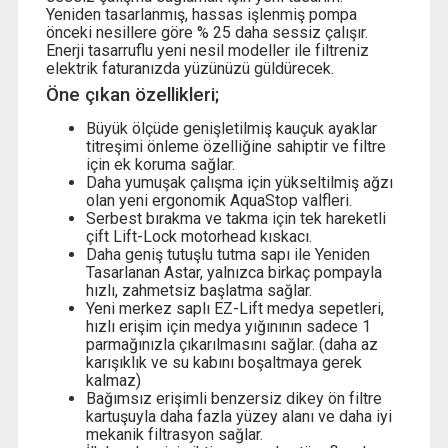
Yeniden tasarlanmış, hassas işlenmiş pompa
önceki nesillere göre % 25 daha sessiz çalışır.
Enerji tasarruflu yeni nesil modeller ile filtreniz
elektrik faturanızda yüzünüzü güldürecek.
Öne çıkan özellikleri;
Büyük ölçüde genişletilmiş kauçuk ayaklar
titreşimi önleme özelliğine sahiptir ve filtre
için ek koruma sağlar.
Daha yumuşak çalışma için yükseltilmiş ağzı
olan yeni ergonomik AquaStop valfleri.
Serbest bırakma ve takma için tek hareketli
çift Lift-Lock motorhead kıskacı.
Daha geniş tutuşlu tutma sapı ile Yeniden
Tasarlanan Astar, yalnızca birkaç pompayla
hızlı, zahmetsiz başlatma sağlar.
Yeni merkez saplı EZ-Lift medya sepetleri,
hızlı erişim için medya yığınının sadece 1
parmağınızla çıkarılmasını sağlar. (daha az
karışıklık ve su kabını boşaltmaya gerek
kalmaz)
Bağımsız erişimli benzersiz dikey ön filtre
kartuşuyla daha fazla yüzey alanı ve daha iyi
mekanik filtrasyon sağlar.