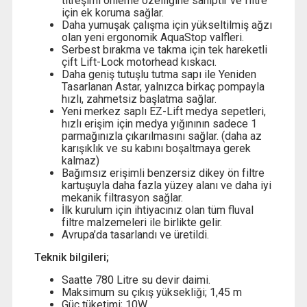
titreşimi önleme özelliğine sahiptir ve filtre
için ek koruma sağlar.
Daha yumuşak çalışma için yükseltilmiş ağzı
olan yeni ergonomik AquaStop valfleri.
Serbest bırakma ve takma için tek hareketli
çift Lift-Lock motorhead kıskacı.
Daha geniş tutuşlu tutma sapı ile Yeniden
Tasarlanan Astar, yalnızca birkaç pompayla
hızlı, zahmetsiz başlatma sağlar.
Yeni merkez saplı EZ-Lift medya sepetleri,
hızlı erişim için medya yığınının sadece 1
parmağınızla çıkarılmasını sağlar. (daha az
karışıklık ve su kabını boşaltmaya gerek
kalmaz)
Bağımsız erişimli benzersiz dikey ön filtre
kartuşuyla daha fazla yüzey alanı ve daha iyi
mekanik filtrasyon sağlar.
İlk kurulum için ihtiyacınız olan tüm fluval
filtre malzemeleri ile birlikte gelir.
Avrupa’da tasarlandı ve üretildi.
Teknik bilgileri;
Saatte 780 Litre su devir daimi.
Maksimum su çıkış yüksekliği; 1,45 m
Güç tüketimi; 10W