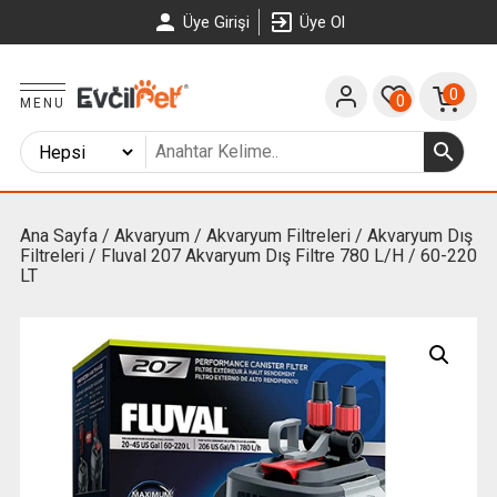
Üye Girişi
Üye Ol
0
0
MENU
Ana Sayfa
/
Akvaryum
/
Akvaryum Filtreleri
/
Akvaryum Dış
Filtreleri
/ Fluval 207 Akvaryum Dış Filtre 780 L/H / 60-220
LT