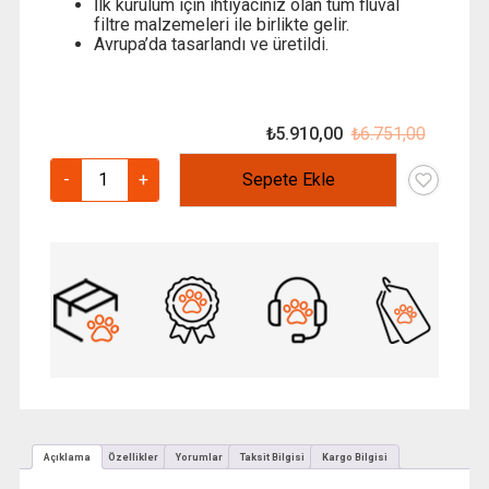
İlk kurulum için ihtiyacınız olan tüm fluval
filtre malzemeleri ile birlikte gelir.
Avrupa’da tasarlandı ve üretildi.
₺
5.910,00
₺
6.751,00
Orijinal
Şu
fiyat:
andaki
Fluval
-
+
Sepete Ekle
₺ 6.751
fiyat:
207
₺ 5.910
Akvaryum
Dış
Filtre
780
L/H
/
60-
220
LT
adet
Açıklama
Özellikler
Yorumlar
Taksit Bilgisi
Kargo Bilgisi