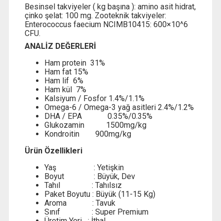
Besinsel takviyeler ( kg başına ): amino asit hidrat,
çinko şelat: 100 mg. Zooteknik takviyeler:
Enterococcus faecium NCIMB10415: 600×10^6
CFU.
ANALİZ DEĞERLERİ
Ham protein 31%
Ham fat 15%
Ham lif 6%
Ham kül 7%
Kalsiyum / Fosfor 1.4%/1.1%
Omega-6 / Omega-3 yağ asitleri 2.4%/1.2%
DHA / EPA 0.35%/0.35%
Glukozamin 1500mg/kg
Kondroitin 900mg/kg
Ürün Özellikleri
Yaş : Yetişkin
Boyut : Büyük, Dev
Tahıl : Tahılsız
Paket Boyutu : Büyük (11-15 Kg)
Aroma : Tavuk
Sınıf : Super Premium
Üretim Yeri
:
İthal