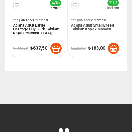
5
%15
%17
im
İndirim
İndirim
Yetişkin Köpek Maması
Yetişkin Köpek Maması
Y
e
Acana Adult Large
Acana Adult Small Breed
A
Heritage Büyük Irk Tahılsız
Tahılsız Köpek Maması
M
Köpek Maması 11,4 Kg
Orijinal
Şu
Orijinal
Şu
₺
637,50
₺
183,00
₺
750,00
₺
220,00
₺
ki
fiyat:
andaki
fiyat:
andaki
₺ 750,00.
fiyat:
₺ 220,00.
fiyat:
,00.
₺ 637,50.
₺ 183,00.