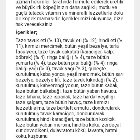
uzman hekimler tarafında formüle edilerek üretilir
ve büyük ırk köpeğinizin daha sağlıklı, mutlu ve
güçlü tutacak vitamin ve mineralli lezzetlerle dolu
bir köpek mamasıdır. İçeriklerimizi okuyunca, bize
hak vereceksiniz.
İçerikler;
Taze tavuk eti (% 13), tavuk eti (% 12), hindi eti (%
11), kırmızı mercimek, bütün yeşil bezelye, tarla
fasülyesi, taze tavuk sakatatı (karaciğer, kalp,
böbrek) (% 4), ringa balığı ( % 4), taze bütün
yumurta (% 4), taze bütün pisi balığı (% 4), ringa
balığı yağı (% 3), tavuk yağı (% 3), güneşte
kurutulmuş kaba yonca, yeşil mercimek, bütün sarı
bezelye, bezelye lifi, taze tavuk kıkırdağı (% 2),
kurutulmuş kahverengi yosun, taze bütün kabak,
taze bütün balkabağı, taze bütün yaban havucu,
taze lahana, taze ıspanak, taze hardal yeşilliği,
taze şalgam, taze bütün havuç, taze kırmızı
lezzetli elma, taze bartlett armutu , dondurularak
kurutulmuş tavuk karaciğeri, dondurularak
kurutulmuş hindi karaciğeri, taze bütün kızılcık,
taze bütün yaban mersini, hindiba kökü, zerdeçal,
süt devedikeni, dulavratotu kökü, lavanta, hatmi
kökü, kuşburnu.