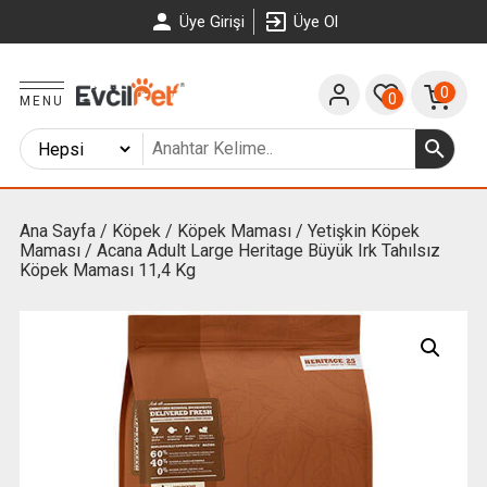
Üye Girişi
Üye Ol
0
0
MENU
Ana Sayfa
/
Köpek
/
Köpek Maması
/
Yetişkin Köpek
Maması
/ Acana Adult Large Heritage Büyük Irk Tahılsız
Köpek Maması 11,4 Kg