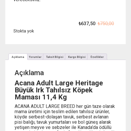
₺
637,50
₺
750,00
Orijinal
Şu
fiyat:
andaki
Stokta yok
₺ 750,0
fiyat:
₺ 637,5
Açıklama
Yorumlar
Taksit Bilgisi
Kargo Bilgisi
Özellikler
Açıklama
Acana Adult Large Heritage
Büyük Irk Tahılsız Köpek
Maması 11,4 Kg
ACANA ADULT LARGE BREED her gün taze olarak
mama üretimi için teslim edilen tahılsız ürünler,
köyde serbest-dolaşan tavuk, serbest avlanan
pisi balığı, tavuk yumurtaları ve bol güneş alarak
yetişen meyve ve sebzeler ile Kanada’da ödüllü