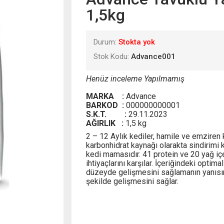
1,5kg
Durum:
Stokta yok
Stok Kodu:
Advance001
Henüz inceleme Yapılmamış
MARKA :
Advance
BARKOD :
000000000001
S.K.T. :
29.11.2023
AĞIRLIK :
1,5 kg
2 – 12 Aylık kediler, hamile ve emziren k
karbonhidrat kaynağı olarakta sindirimi k
kedi mamasıdır. 41 protein ve 20 yağ iç
ihtiyaçlarını karşılar. İçeriğindeki optim
düzeyde gelişmesini sağlamanın yanısır
şekilde gelişmesini sağlar.