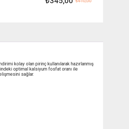
₺
345,00
₺
410,00
Orijinal
Şu
fiyat:
andaki
₺ 410,00.
fiyat:
₺ 345,00.
dirimi kolay olan pirinç kullanılarak hazırlanmış
ğindeki optimal kalsiyum fosfat oranı ile
lişmesini sağlar.