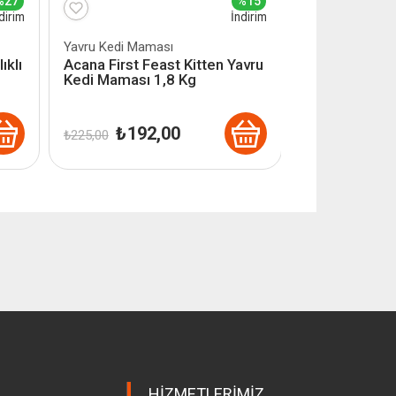
%27
%15
dirim
İndirim
Yavru Kedi Maması
ıklı
Acana First Feast Kitten Yavru
Kedi Maması 1,8 Kg
Orijinal
Şu
₺
192,00
₺
225,00
i
fiyat:
andaki
₺ 225,00.
fiyat:
4,00.
₺ 192,00.
HIZMETLERIMIZ