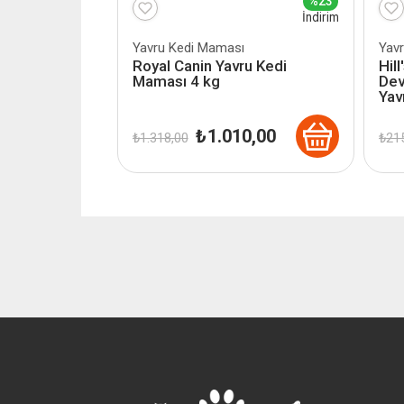
%23
İndirim
Yavru Kedi Maması
Yav
Royal Canin Yavru Kedi
Hil
Maması 4 kg
Dev
Yav
Orijinal
Şu
₺
1.010,00
₺
1.318,00
₺
215
fiyat:
andaki
₺ 1.318,00.
fiyat:
₺ 1.010,00.