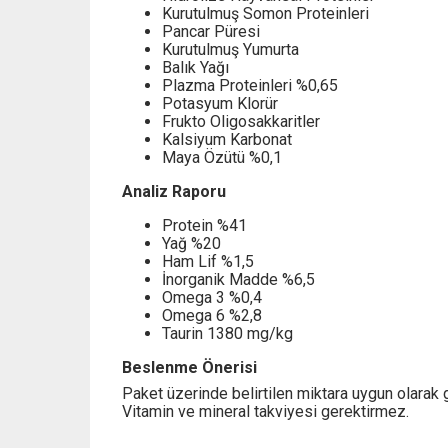
Kurutulmuş Somon Proteinleri
Pancar Püresi
Kurutulmuş Yumurta
Balık Yağı
Plazma Proteinleri %0,65
Potasyum Klorür
Frukto Oligosakkaritler
Kalsiyum Karbonat
Maya Özütü %0,1
Analiz Raporu
Protein %41
Yağ %20
Ham Lif %1,5
İnorganik Madde %6,5
Omega 3 %0,4
Omega 6 %2,8
Taurin 1380 mg/kg
Beslenme Önerisi
Paket üzerinde belirtilen miktara uygun olarak 
Vitamin ve mineral takviyesi gerektirmez.