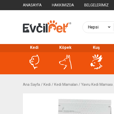
ANASAYFA
HAKKIMIZDA
BELGELERIMIZ
Kedi
Köpek
Kuş
Ana Sayfa
/
Kedi
/
Kedi Mamaları
/
Yavru Kedi Maması