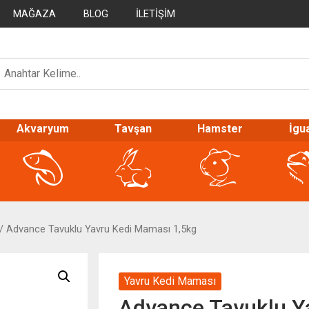
MAĞAZA
BLOG
İLETIŞIM
Akvaryum
Tavşan
Hamster
İgu
/ Advance Tavuklu Yavru Kedi Maması 1,5kg
Yavru Kedi Maması
Advance Tavuklu Y