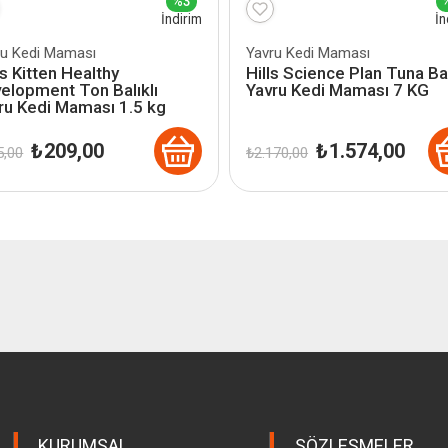
%3
İndirim
İn
ru Kedi Maması
Yavru Kedi Maması
l's Kitten Healthy
Hills Science Plan Tuna Bal
elopment Ton Balıklı
Yavru Kedi Maması 7 KG
ru Kedi Maması 1.5 kg
Orijinal
Şu
Orijinal
Şu
₺
209,00
₺
1.574,00
,00
₺
2.170,00
fiyat:
andaki
fiyat:
andak
₺ 215,00.
fiyat:
₺ 2.170,00.
fiyat:
₺ 209,00.
₺ 1.57
KURUMSAL
SÖZLEŞMELER