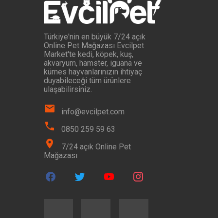
Türkiye'nin en büyük 7/24 açık
Online Pet Mağazası Evcilpet
Market'te kedi, köpek, kuş,
akvaryum, hamster, iguana ve
kümes hayvanlarınızın ihtiyaç
duyabileceği tüm ürünlere
ulaşabilirsiniz.
info@evcilpet.com
0850 259 59 63
7/24 açık Online Pet
Mağazası