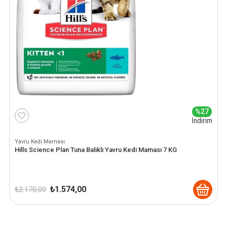
%27
İndirim
Yavru Kedi Maması
Hills Science Plan Tuna Balıklı Yavru Kedi Maması 7 KG
Orijinal
Şu
₺
1.574,00
₺
2.170,00
fiyat:
andaki
₺ 2.170,00.
fiyat:
₺ 1.574,00.