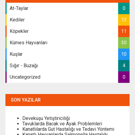
At-Taylar
0
Kediler
13
Köpekler
11
Kümes Hayvanları
30
Kuşlar
10
Sığır - Buzağı
4
Uncategorized
0
SON YAZILAR
Devekuşu Yetiştiriciliği
Tavuklarda Bacak ve Ayak Problemleri
Kanatlılarda Gut Hastalığı ve Tedavi Yöntemi
Kanatlı Hayvanlarda Salmonella Hastalığı