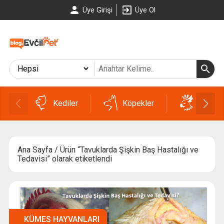
Üye Girişi
Üye Ol
Kediler
Köpekler
Kuşlar
Ana Sayfa
/ Ürün “Tavuklarda Şişkin Baş Hastalığı ve
Tedavisi” olarak etiketlendi
KÜMES HAYVANLARI