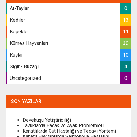
At-Taylar
0
Kediler
13
Köpekler
11
Kümes Hayvanları
30
Kuşlar
10
Sığır - Buzağı
4
Uncategorized
0
SON YAZILAR
Devekuşu Yetiştiriciliği
Tavuklarda Bacak ve Ayak Problemleri
Kanatlılarda Gut Hastalığı ve Tedavi Yöntemi
Kanatlı Hayvanlarda Salmonella Hastalığı