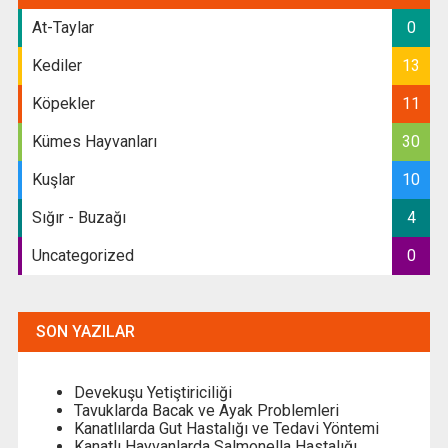
At-Taylar
0
Kediler
13
Köpekler
11
Kümes Hayvanları
30
Kuşlar
10
Sığır - Buzağı
4
Uncategorized
0
SON YAZILAR
Devekuşu Yetiştiriciliği
Tavuklarda Bacak ve Ayak Problemleri
Kanatlılarda Gut Hastalığı ve Tedavi Yöntemi
Kanatlı Hayvanlarda Salmonella Hastalığı