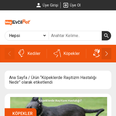
Üye Girişi
Üye Ol
Kediler
Köpekler
Kuşlar
Ana Sayfa
/ Ürün “Köpeklerde Raşitizm Hastalığı
Nedir” olarak etiketlendi
KÖPEKLER