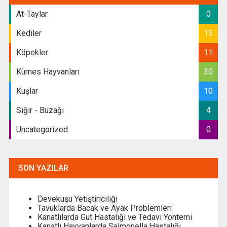
At-Taylar
0
Kediler
13
Köpekler
11
Kümes Hayvanları
30
Kuşlar
10
Sığır - Buzağı
4
Uncategorized
0
SON YAZILAR
Devekuşu Yetiştiriciliği
Tavuklarda Bacak ve Ayak Problemleri
Kanatlılarda Gut Hastalığı ve Tedavi Yöntemi
Kanatlı Hayvanlarda Salmonella Hastalığı