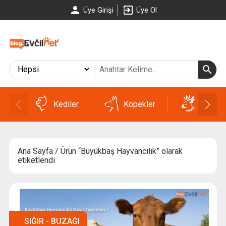
Üye Girişi
Üye Ol
Kediler
Köpekler
Kuşlar
Ana Sayfa
/ Ürün “Büyükbaş Hayvancılık” olarak
etiketlendi
SIĞIR - BUZAĞI