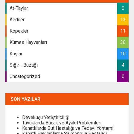
At-Taylar
0
Kediler
13
Köpekler
11
Kümes Hayvanları
30
Kuşlar
10
Sığır - Buzağı
4
Uncategorized
0
SON YAZILAR
Devekuşu Yetiştiriciliği
Tavuklarda Bacak ve Ayak Problemleri
Kanatlılarda Gut Hastalığı ve Tedavi Yöntemi
Kanatlı Hayvanlarda Salmonella Hastalığı